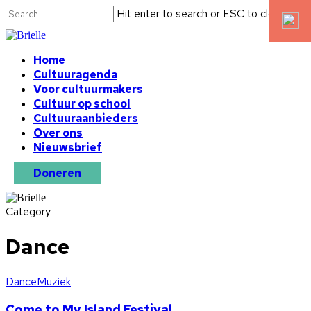
Hit enter to search or ESC to close
Home
Cultuuragenda
Voor cultuurmakers
Cultuur op school
Cultuuraanbieders
Over ons
Nieuwsbrief
Doneren
Category
Dance
Dance
Muziek
Come to My Island Festival