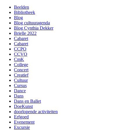
Beelden
Bibliotheek
Blog
Blog cultuuragenda
Blog Cynthia Dekker
Brielle 2022
Cabaret
Cabaret
CCPO
CCVO
CmK
College
Concert
Creatief
Cultuur
Cursus
Dance
Dans
Dans en Ballet
DoeKunst
doorlopende activiteiten
Erfgoed
Evenement
Excursie