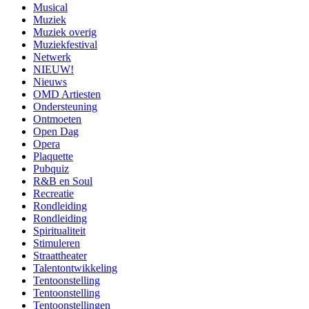
Musical
Muziek
Muziek overig
Muziekfestival
Netwerk
NIEUW!
Nieuws
OMD Artiesten
Ondersteuning
Ontmoeten
Open Dag
Opera
Plaquette
Pubquiz
R&B en Soul
Recreatie
Rondleiding
Rondleiding
Spiritualiteit
Stimuleren
Straattheater
Talentontwikkeling
Tentoonstelling
Tentoonstelling
Tentoonstellingen