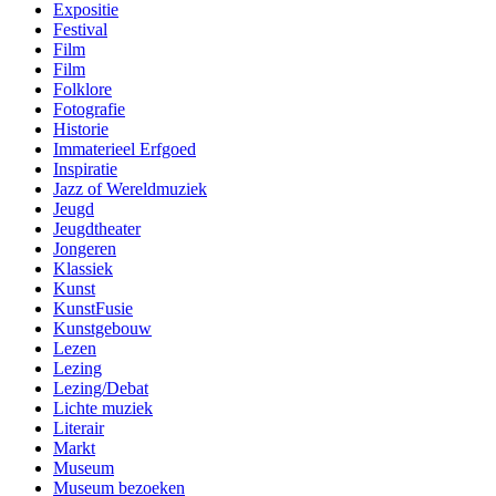
Expositie
Festival
Film
Film
Folklore
Fotografie
Historie
Immaterieel Erfgoed
Inspiratie
Jazz of Wereldmuziek
Jeugd
Jeugdtheater
Jongeren
Klassiek
Kunst
KunstFusie
Kunstgebouw
Lezen
Lezing
Lezing/Debat
Lichte muziek
Literair
Markt
Museum
Museum bezoeken