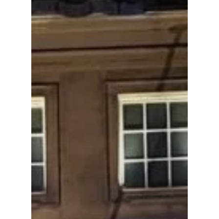
Home
Cultuuragenda
Voor cultuurmake
Cultuur op school
Cultuuraanbieder
Over ons
Nieuwsbrief
Doneren