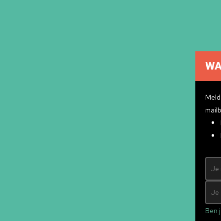
WA
Meld 
mailb
Ben j