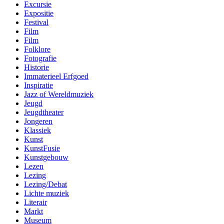
Excursie
Expositie
Festival
Film
Film
Folklore
Fotografie
Historie
Immaterieel Erfgoed
Inspiratie
Jazz of Wereldmuziek
Jeugd
Jeugdtheater
Jongeren
Klassiek
Kunst
KunstFusie
Kunstgebouw
Lezen
Lezing
Lezing/Debat
Lichte muziek
Literair
Markt
Museum