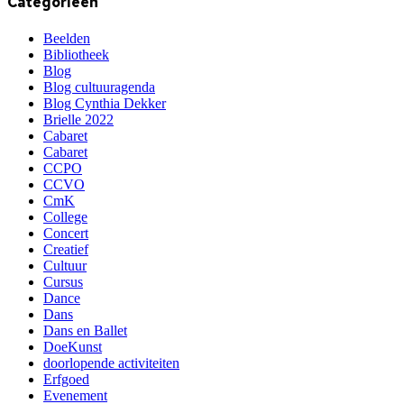
Categorieën
Beelden
Bibliotheek
Blog
Blog cultuuragenda
Blog Cynthia Dekker
Brielle 2022
Cabaret
Cabaret
CCPO
CCVO
CmK
College
Concert
Creatief
Cultuur
Cursus
Dance
Dans
Dans en Ballet
DoeKunst
doorlopende activiteiten
Erfgoed
Evenement