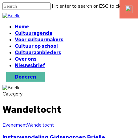
Hit enter to search or ESC to close
Home
Cultuuragenda
Voor cultuurmakers
Cultuur op school
Cultuuraanbieders
Over ons
Nieuwsbrief
Doneren
Category
Wandeltocht
Evenement
Wandeltocht
Instapwandeling Gidsengroep Brielle