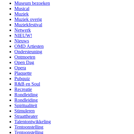
Museum bezoeken
Musical
Muziek
Muziek overig
Muziekfestival
Netwerk
NIEUW!
Nieuws
OMD Artiesten
Ondersteuning
Ontmoeten
Open Dag
Opera
Plaquette
Pubquiz
R&B en Soul
Recreatie
Rondleiding
Rondleiding
Spiritualiteit
Stimuleren
Straattheater
Talentontwikkeling
Tentoonstelling
Tentoonstelling