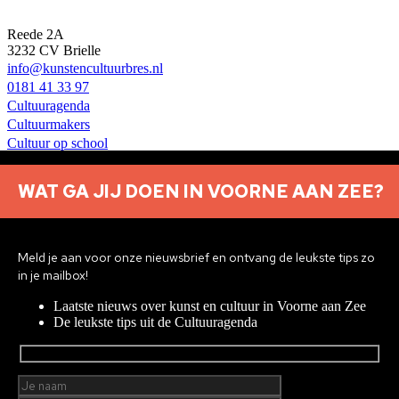
Reede 2A
3232 CV Brielle
info@kunstencultuurbres.nl
0181 41 33 97
Cultuuragenda
Cultuurmakers
Cultuur op school
Over ons
Contact
WAT GA JIJ DOEN IN VOORNE AAN ZEE?
Nieuwsbrief aanmelden
Privacyverklaring
Meld je aan voor onze nieuwsbrief en ontvang de leukste tips zo
© 2026 Brielle
Met ♥︎ gemaakt:
webdesign agency Brendly
&
Mad
in je mailbox!
Pack
Laatste nieuws over kunst en cultuur in Voorne aan Zee
Home
De leukste tips uit de Cultuuragenda
Cultuuragenda
Voor cultuurmakers
Cultuur op school
Cultuuraanbieders