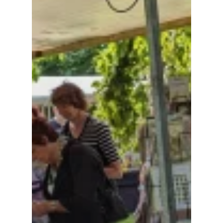
Voor cultuurmake
Cultuur op school
Cultuuraanbieder
Over ons
Nieuwsbrief
Doneren