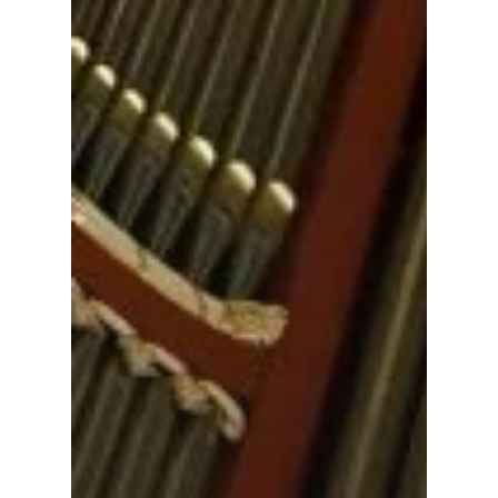
Voor cultuurmake
Cultuur op school
Cultuuraanbieder
Over ons
Nieuwsbrief
Doneren