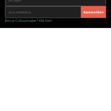
Ben je Cultuurmaker? Klik hier!
CCVO
Vrij en Verbonden op Voorne