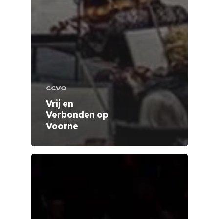
CCVO
Vrij en
Verbonden op
Voorne
Home
Cultuuragenda
Voor cultuurmake
Cultuur op school