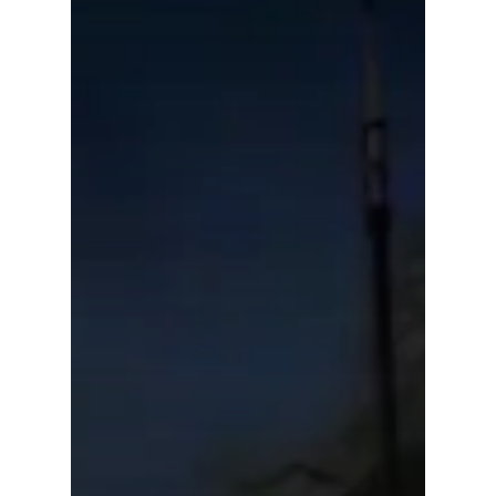
Voor cultuurmake
Cultuur op school
Cultuuraanbieder
Over ons
Nieuwsbrief
Doneren