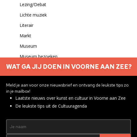
Lezing/Debat
Lichte muziek
Literair
Markt
Museum
Museum bezoeken
WAT GA JIJ DOEN IN VOORNE AAN ZEE?
Musical
Muziek
Meld je aan voor onze nieuwsbrief en ontvang de leukste tips zo
Muziek overig
in je mailbox!
Laatste nieuws over kunst en cultuur in Voorne aan Zee
Muziekfestival
De leukste tips uit de Cultuuragenda
Netwerk
NIEUW!
Nieuws