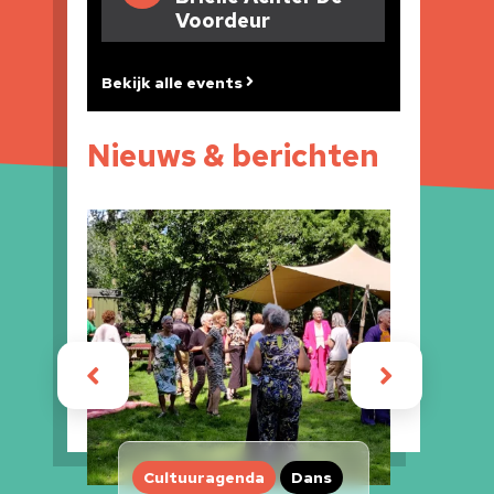
Voordeur
Bekijk alle events
Nieuws & berichten
iten
Cultuuragenda
Dans
Cul