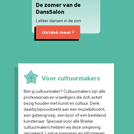
De zomer van de
Swin
DansSalon
Bigb
te
Lekker dansen in de zon
Het big
Ontdek meer
On
Voor cultuurmakers
Ben jij cultuurmaker? Cultuurmakers zijn alle
professionals en vrijwilligers die zich actief
bezig houden met kunst en cultuur. Denk
daarbij bijvoorbeeld aan een muziekdocent,
een gidsengroep, een koor of een beeldend
kunstenaar. Speciaal voor alle Brielse
cultuurmakers hebben wij deze omgeving
gecreëerd. Laat je inspireren en informeren,