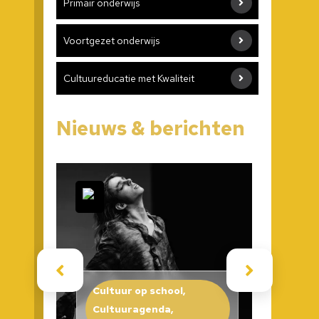
Primair onderwijs
Voortgezet onderwijs
Cultuureducatie met Kwaliteit
Nieuws & berichten
Cult
Cultuur op school,
Kuns
Cultuuragenda,
Pilo