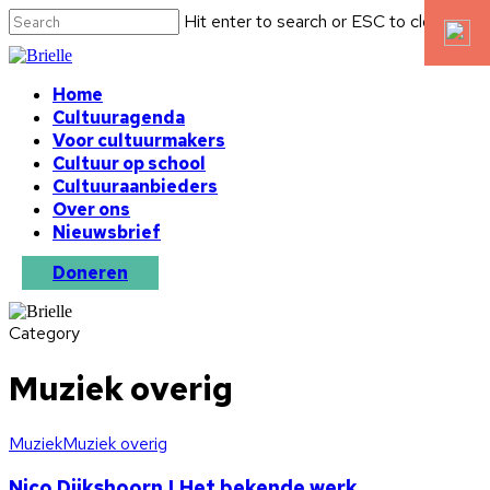
Hit enter to search or ESC to close
Home
Cultuuragenda
Voor cultuurmakers
Cultuur op school
Cultuuraanbieders
Over ons
Nieuwsbrief
Doneren
Category
Muziek overig
Muziek
Muziek overig
Nico Dijkshoorn | Het bekende werk