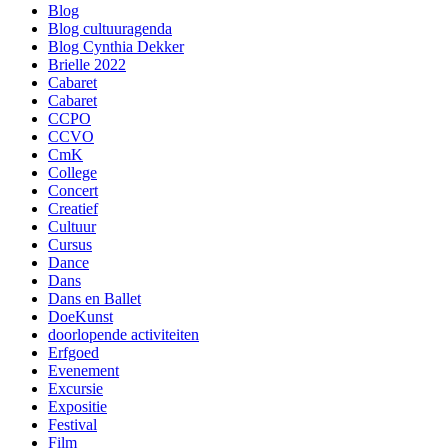
Blog
Blog cultuuragenda
Blog Cynthia Dekker
Brielle 2022
Cabaret
Cabaret
CCPO
CCVO
CmK
College
Concert
Creatief
Cultuur
Cursus
Dance
Dans
Dans en Ballet
DoeKunst
doorlopende activiteiten
Erfgoed
Evenement
Excursie
Expositie
Festival
Film