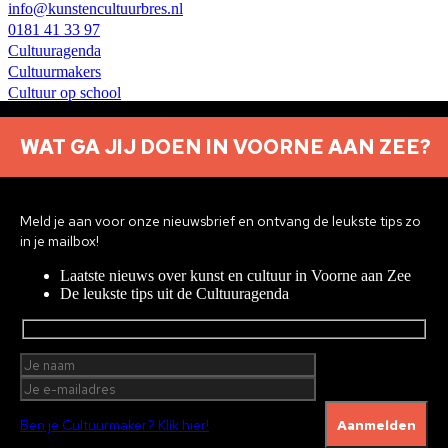
info@kunstencultuurbres.nl
0181 41 33 97
Cultuuragenda
Cultuurmakers
Cultuur op school
Over ons
Contact
WAT GA JIJ DOEN IN VOORNE AAN ZEE?
Nieuwsbrief aanmelden
Privacyverklaring
Meld je aan voor onze nieuwsbrief en ontvang de leukste tips zo
© 2026 Brielle
Met ♥︎ gemaakt:
webdesign agency Brendly
&
Mad
in je mailbox!
Pack
Laatste nieuws over kunst en cultuur in Voorne aan Zee
Home
De leukste tips uit de Cultuuragenda
Cultuuragenda
Voor cultuurmakers
Cultuur op school
Cultuuraanbieders
Over ons
Nieuwsbrief
Ben je Cultuurmaker? Klik hier!
Doneren