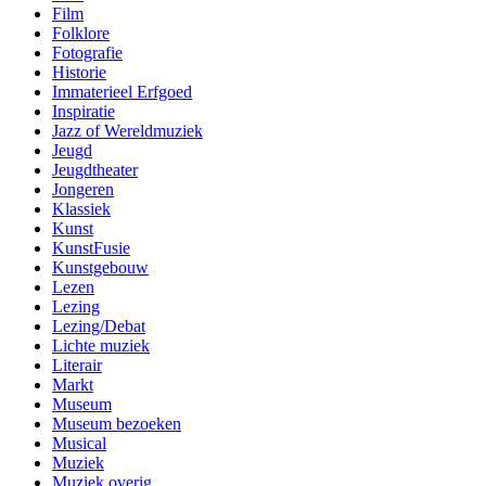
Film
Folklore
Fotografie
Historie
Immaterieel Erfgoed
Inspiratie
Jazz of Wereldmuziek
Jeugd
Jeugdtheater
Jongeren
Klassiek
Kunst
KunstFusie
Kunstgebouw
Lezen
Lezing
Lezing/Debat
Lichte muziek
Literair
Markt
Museum
Museum bezoeken
Musical
Muziek
Muziek overig