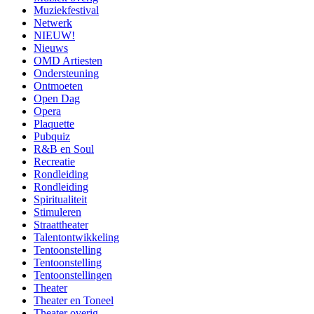
Muziekfestival
Netwerk
NIEUW!
Nieuws
OMD Artiesten
Ondersteuning
Ontmoeten
Open Dag
Opera
Plaquette
Pubquiz
R&B en Soul
Recreatie
Rondleiding
Rondleiding
Spiritualiteit
Stimuleren
Straattheater
Talentontwikkeling
Tentoonstelling
Tentoonstelling
Tentoonstellingen
Theater
Theater en Toneel
Theater overig