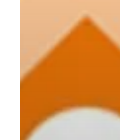
Home
Cultuuragenda
Voor cultuurmake
Cultuur op school
Cultuuraanbieder
Over ons
Nieuwsbrief
Doneren