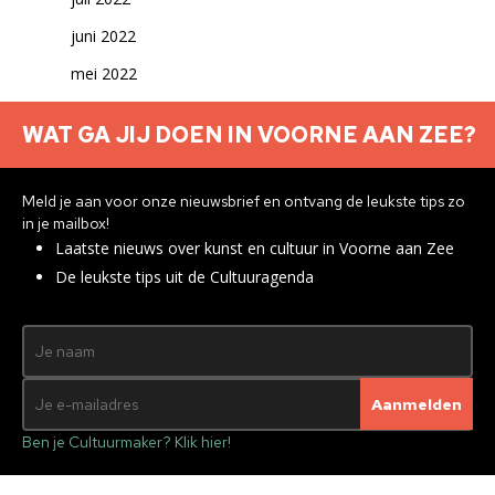
juni 2022
mei 2022
april 2022
WAT GA JIJ DOEN IN VOORNE AAN ZEE?
maart 2022
februari 2022
Meld je aan voor onze nieuwsbrief en ontvang de leukste tips zo
januari 2022
in je mailbox!
Laatste nieuws over kunst en cultuur in Voorne aan Zee
december 2021
De leukste tips uit de Cultuuragenda
november 2021
oktober 2021
september 2021
augustus 2021
Ben je Cultuurmaker? Klik hier!
juli 2021
juni 2021