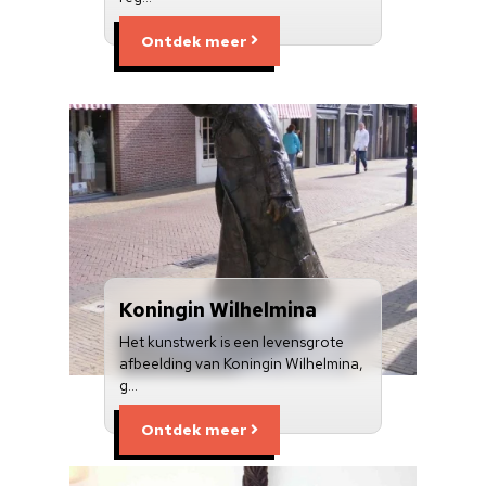
Ontdek meer
Koningin Wilhelmina
Het kunstwerk is een levensgrote
afbeelding van Koningin Wilhelmina,
g…
Ontdek meer