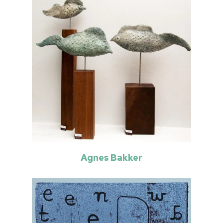
Home
Cultuuragenda
Voor cultuurmake
Agnes Bakker
Cultuur op school
Cultuuraanbieder