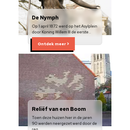
De Nymph
Op 1 april 1872 werd op het Asylplein
door Koning Willem III de eerste…
Ontdek meer
Reliëf van een Boom
Toen deze huizen hier in de jaren
90 werden neergezet werd door de
reg…