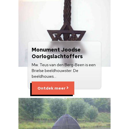
Monument Joodse
Oorlogslachtoffers
Mw. Teus van den Berg-Been is een
Brielse beeldhouwster. De
beeldhouws…
Ontdek meer