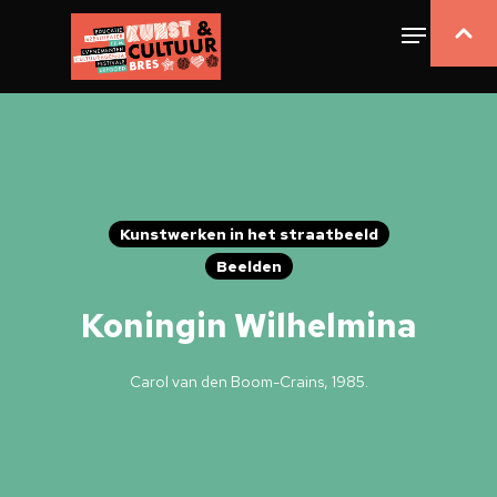
Kunstwerken in het straatbeeld
Beelden
Koningin Wilhelmina
Carol van den Boom-Crains, 1985.