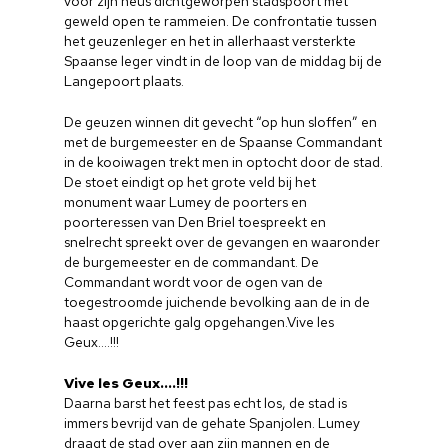
voor zijn neus dichtgeworpen stadspoort met
geweld open te rammeien. De confrontatie tussen
het geuzenleger en het in allerhaast versterkte
Spaanse leger vindt in de loop van de middag bij de
Langepoort plaats.
De geuzen winnen dit gevecht “op hun sloffen” en
met de burgemeester en de Spaanse Commandant
in de kooiwagen trekt men in optocht door de stad.
De stoet eindigt op het grote veld bij het
monument waar Lumey de poorters en
Home
poorteressen van Den Briel toespreekt en
snelrecht spreekt over de gevangen en waaronder
de burgemeester en de commandant. De
Cultuuragenda
Commandant wordt voor de ogen van de
toegestroomde juichende bevolking aan de in de
Voor cultuurmake
haast opgerichte galg opgehangen.Vive les
Geux….!!!
Cultuur op school
Vive les Geux….!!!
Cultuuraanbieder
Daarna barst het feest pas echt los, de stad is
immers bevrijd van de gehate Spanjolen. Lumey
Over ons
draagt de stad over aan zijn mannen en de