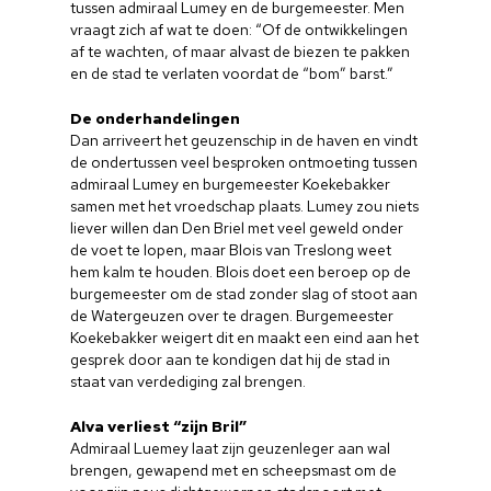
tussen admiraal Lumey en de burgemeester. Men
vraagt zich af wat te doen: “Of de ontwikkelingen
af te wachten, of maar alvast de biezen te pakken
en de stad te verlaten voordat de “bom” barst.”
De onderhandelingen
Dan arriveert het geuzenschip in de haven en vindt
de ondertussen veel besproken ontmoeting tussen
admiraal Lumey en burgemeester Koekebakker
samen met het vroedschap plaats. Lumey zou niets
liever willen dan Den Briel met veel geweld onder
de voet te lopen, maar Blois van Treslong weet
hem kalm te houden. Blois doet een beroep op de
burgemeester om de stad zonder slag of stoot aan
de Watergeuzen over te dragen. Burgemeester
Koekebakker weigert dit en maakt een eind aan het
gesprek door aan te kondigen dat hij de stad in
staat van verdediging zal brengen.
Alva verliest “zijn Bril”
Admiraal Luemey laat zijn geuzenleger aan wal
brengen, gewapend met en scheepsmast om de