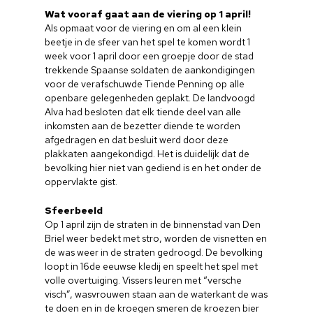
Wat vooraf gaat aan de viering op 1 april!
Als opmaat voor de viering en om al een klein
beetje in de sfeer van het spel te komen wordt 1
week voor 1 april door een groepje door de stad
trekkende Spaanse soldaten de aankondigingen
voor de verafschuwde Tiende Penning op alle
openbare gelegenheden geplakt. De landvoogd
Alva had besloten dat elk tiende deel van alle
inkomsten aan de bezetter diende te worden
afgedragen en dat besluit werd door deze
plakkaten aangekondigd. Het is duidelijk dat de
bevolking hier niet van gediend is en het onder de
oppervlakte gist.
Sfeerbeeld
Op 1 april zijn de straten in de binnenstad van Den
Briel weer bedekt met stro, worden de visnetten en
de was weer in de straten gedroogd. De bevolking
loopt in 16de eeuwse kledij en speelt het spel met
volle overtuiging. Vissers leuren met “versche
visch”, wasvrouwen staan aan de waterkant de was
te doen en in de kroegen smeren de kroezen bier