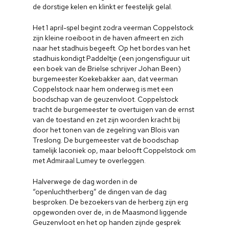
de dorstige kelen en klinkt er feestelijk gelal.
Het 1 april-spel begint zodra veerman Coppelstock
zijn kleine roeiboot in de haven afmeert en zich
naar het stadhuis begeeft. Op het bordes van het
stadhuis kondigt Paddeltje (een jongensfiguur uit
een boek van de Brielse schrijver Johan Been)
burgemeester Koekebakker aan, dat veerman
Coppelstock naar hem onderweg is met een
boodschap van de geuzenvloot. Coppelstock
tracht de burgemeester te overtuigen van de ernst
van de toestand en zet zijn woorden kracht bij
door het tonen van de zegelring van Blois van
Treslong. De burgemeester vat de boodschap
tamelijk laconiek op, maar belooft Coppelstock om
met Admiraal Lumey te overleggen.
Halverwege de dag worden in de
“openluchtherberg” de dingen van de dag
besproken. De bezoekers van de herberg zijn erg
opgewonden over de, in de Maasmond liggende
Geuzenvloot en het op handen zijnde gesprek