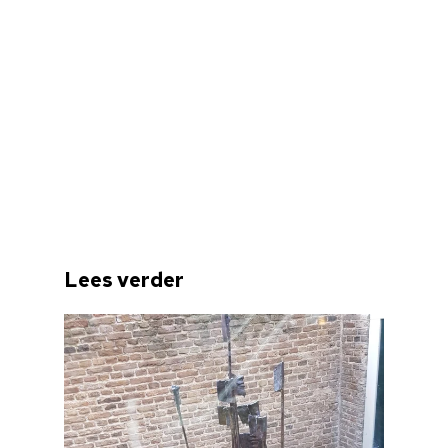
Home
Cultuuragenda
Lees verder
Voor cultuurmake
Cultuur op school
Cultuuraanbieder
Over ons