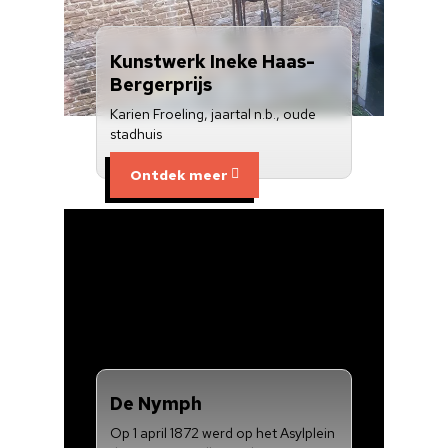
Nieuwsbrief
Kunstwerk Ineke Haas-
Bergerprijs
Doneren
Karien Froeling, jaartal n.b., oude
stadhuis
Ontdek meer
De Nymph
Op 1 april 1872 werd op het Asylplein