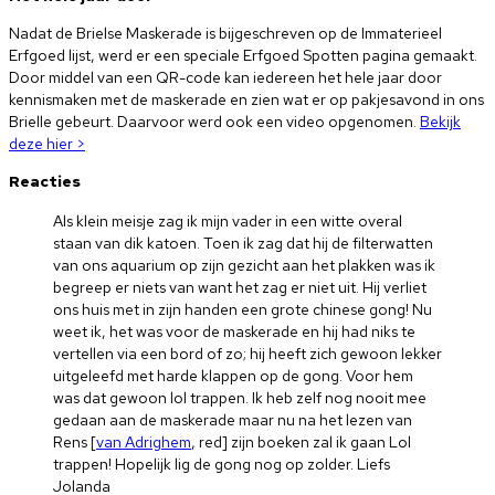
Nadat de Brielse Maskerade is bijgeschreven op de Immaterieel
Erfgoed lijst, werd er een speciale Erfgoed Spotten pagina gemaakt.
Door middel van een QR-code kan iedereen het hele jaar door
kennismaken met de maskerade en zien wat er op pakjesavond in ons
Brielle gebeurt. Daarvoor werd ook een video opgenomen.
Bekijk
deze hier >
Reacties
Als klein meisje zag ik mijn vader in een witte overal
staan van dik katoen. Toen ik zag dat hij de filterwatten
van ons aquarium op zijn gezicht aan het plakken was ik
begreep er niets van want het zag er niet uit. Hij verliet
ons huis met in zijn handen een grote chinese gong! Nu
weet ik, het was voor de maskerade en hij had niks te
vertellen via een bord of zo; hij heeft zich gewoon lekker
uitgeleefd met harde klappen op de gong. Voor hem
was dat gewoon lol trappen. Ik heb zelf nog nooit mee
gedaan aan de maskerade maar nu na het lezen van
Rens [
van Adrighem
, red] zijn boeken zal ik gaan Lol
trappen! Hopelijk lig de gong nog op zolder. Liefs
Jolanda