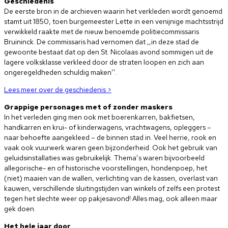
Geschiedenis
De eerste bron in de archieven waarin het verkleden wordt genoemd
stamt uit 1850, toen burgemeester Lette in een venijnige machtsstrijd
verwikkeld raakte met de nieuw benoemde politiecommissaris
Bruininck. De commissaris had vernomen dat ,,in deze stad de
gewoonte bestaat dat op den St. Nicolaas avond sommigen uit de
lagere volksklasse verkleed door de straten loopen en zich aan
ongeregeldheden schuldig maken’’.
Lees meer over de geschiedenis >
Grappige personages met of zonder maskers
In het verleden ging men ook met boerenkarren, bakfietsen,
handkarren en krui- of kinderwagens, vrachtwagens, opleggers –
naar behoefte aangekleed – de binnen stad in. Veel herrie, rook en
vaak ook vuurwerk waren geen bijzonderheid. Ook het gebruik van
geluidsinstallaties was gebruikelijk. Thema’s waren bijvoorbeeld
allegorische- en of historische voorstellingen, hondenpoep, het
(niet) maaien van de wallen, verlichting van de kassen, overlast van
kauwen, verschillende sluitingstijden van winkels of zelfs een protest
tegen het slechte weer op pakjesavond! Alles mag, ook alleen maar
gek doen.
Het hele jaar door