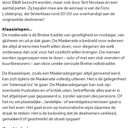
door B&W bezocht worden, maar ook door Sint Nicolaas en een
aantal pieten. Zij bepalen mee wie de winnaar is van de Fons
Löbkerprijs, die Sinterklaas rond 20.00 uur overhandigt aan de
origineelste deelnemer!
Klaasielopen…
De maskerade is dé Brielse traditie van gezelligheid en nostalgie, van
glühwein en uit je dak gaan. De Maskerade is bedoeld voor iedereen
die altijd al eens mee heeft willen doen, voor diegenen die welk
onderwerp dan ook voor het voetlicht willen brengen. Die mensen
worden opgeroepen mee te doen – solo of met een club vrienden of
buurtbewoners – aan deze unieke oeroude Brielse volkstraditie.
De Klaasieloper, zoals een Maskeradeganger altijd genoemd werd,
kan zich tijdens de Maskerade volledig uitleven. Het is dé gelegenheid
om ‘helemaal los’ te gaan. De Maskeradeganger kan ook zijn
eventuele frustraties en of kritiek uiten, betreffende alles wat er in
het afgelopen jaar gepasseerd is, zonder aanzien des persoons. Of
het nu om plaatselijke-, landelijke- of wereldgebeurtenissen gaat is
om het even. Het gaat erom op humoristische wijze daarmee de
draak te steken. Het is de bedoeling dat de deelnemers verkleed,
gemaskerd of geschminkt de straat opgaan!