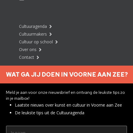
Cultuuragenda
Cultuurmakers
Cultuur op school
Over ons
Contact
WAT GA JIJ DOEN IN VOORNE AAN ZEE?
Nieuwsbrief aanmelden
Meld je aan voor onze nieuwsbrief en ontvang de leukste tips zo
in je mailbox!
Laatste nieuws over kunst en cultuur in Voorne aan Zee
Privacyverklaring
De leukste tips uit de Cultuuragenda