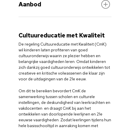
Aanbod
Nee, gelieve eerst aan te melden bij de CCPO-
medewerker en dan door te lopen tot aan de grijze
deuren voor de zaal. De productie of organisatie
Bekijk het aanbod voor het voortgezet onderwijs
zal dan de deuren openen als alle groepen
voor het huidige schooljaar
via deze link
(scroll iets
aanwezig zijn.
naar beneden).
Cultuureducatie met Kwaliteit
Hoe kan onze groep meedoen met Briels
De regeling Cultuureducatie met Kwaliteit (CmK)
Aanbod (Erfgoedspoor)?
wil kinderen laten profiteren van goed
De CCPO Brielle neemt hierover aan het begin van
cultuuronderwijs waarin ze plezier hebben en
het schooljaar contact op met de
belangrijke vaardigheden leren. Omdat kinderen
contactpersonen Cultuur op school.
zich dankzij goed cultuuronderwijs ontwikkelen tot
creatieve en kritische volwassenen die klaar zijn
Hoe gaat de CCPO om met COVID 19
voor de uitdagingen van de 21e eeuw.
maatregelen?
Wij volgen de richtlijnen van het RIVM en van de
Om dit te bereiken bevordert CmK de
scholen.
samenwerking tussen scholen en culturele
instellingen, de deskundigheid van leerkrachten en
Hoe vrijblijvend is onze deelname aan niet-
vakdocenten en draagt CmK bij aan het
facultatieve activiteiten?
ontwikkelen van doorlopende leerlijnen en 21e
Een heikele vraag. Eerlijk antwoord? Niet! De
eeuwse vaardigheden. Zodat leerlingen tijdens hun
schoolbesturen en Gemeente Brielle hebben zich
hele basisschooltijd in aanraking komen met
geconformeerd met de activiteiten van de CCPO.