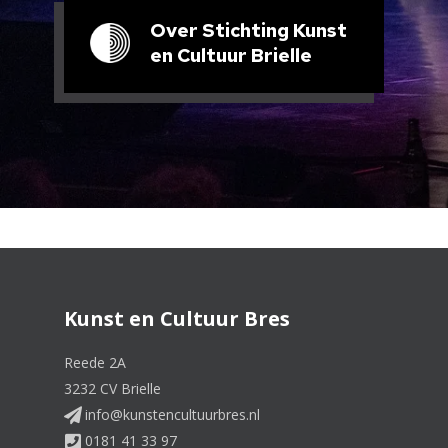
Boekjes en brochures
Over Stichting Kunst
• Cursusmap: ‘Van Rondleiden naar Begeleiden’
en Cultuur Brielle
• Boekenkist: Vol van Gedichten
• Eerste hulp bij theater
• Even snel taal en spel (Stichting Taalvorming)
• Taal & Toneel (idem)
• Werken met Taaldrukken (idem)
• Spelen om te Vertellen (idem)
• Kunst Dichterbij (idem)
• Educatie in Erfgoed: hoe we erfgoed (kunnen)
gebruiken op school.
Kunst en Cultuur Bres
Reede 2A
3232 CV Brielle
info@kunstencultuurbres.nl
0181 41 33 97