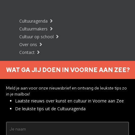
Cultuuragenda
Cultuurmakers
Cultuur op school
Over ons
Contact
WAT GA JIJ DOEN IN VOORNE AAN ZEE?
Nieuwsbrief aanmelden
Meld je aan voor onze nieuwsbrief en ontvang de leukste tips zo
in je mailbox!
Laatste nieuws over kunst en cultuur in Voorne aan Zee
Privacyverklaring
De leukste tips uit de Cultuuragenda