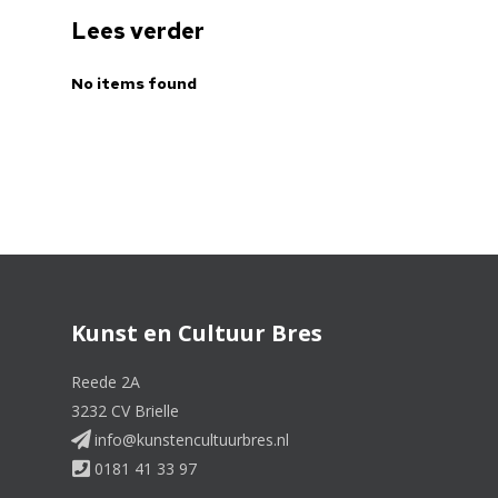
Lees verder
No items found
Kunst en Cultuur Bres
Reede 2A
3232 CV Brielle
info@kunstencultuurbres.nl
0181 41 33 97