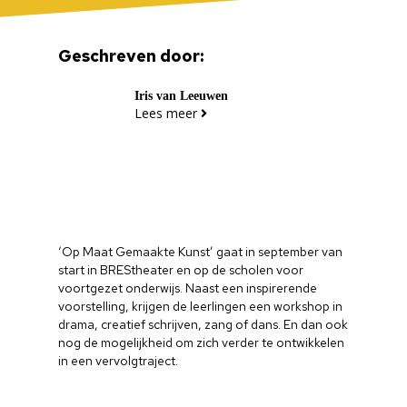
Geschreven door:
Home
Cultuuragenda
Iris van Leeuwen
Lees meer
Voor cultuurmake
Cultuur op school
Cultuuraanbieder
Over ons
‘Op Maat Gemaakte Kunst’ gaat in september van
start in BREStheater en op de scholen voor
voortgezet onderwijs. Naast een inspirerende
Nieuwsbrief
voorstelling, krijgen de leerlingen een workshop in
drama, creatief schrijven, zang of dans. En dan ook
Doneren
nog de mogelijkheid om zich verder te ontwikkelen
in een vervolgtraject.