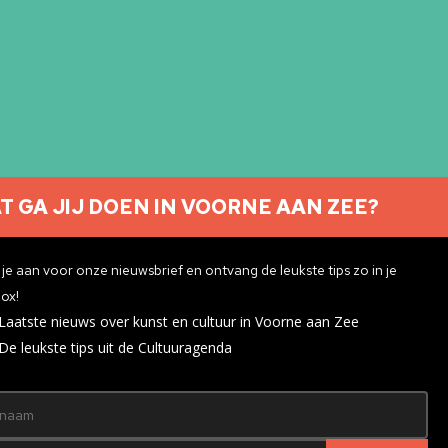
T GA JIJ DOEN IN VOORNE AAN ZEE?
Nieuwsbrief aanmelden
je aan voor onze nieuwsbrief en ontvang de leukste tips zo in je
ox!
Laatste nieuws over kunst en cultuur in Voorne aan Zee
ivacyverklaring
De leukste tips uit de Cultuuragenda