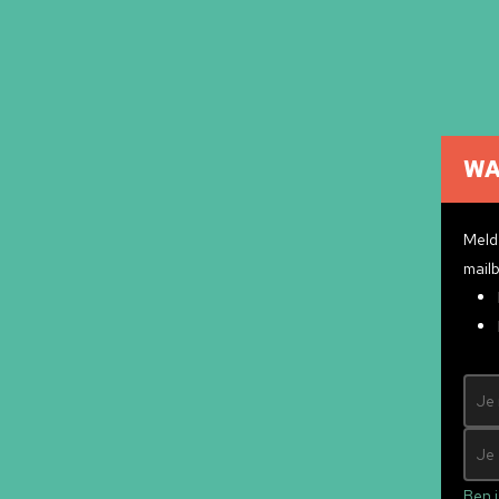
WA
Cultuuragenda
Cultuurmakers
Meld 
Cultuur op school
mailb
Over ons
Pr
Contact
ndly
&
Mad Pack
Ben j