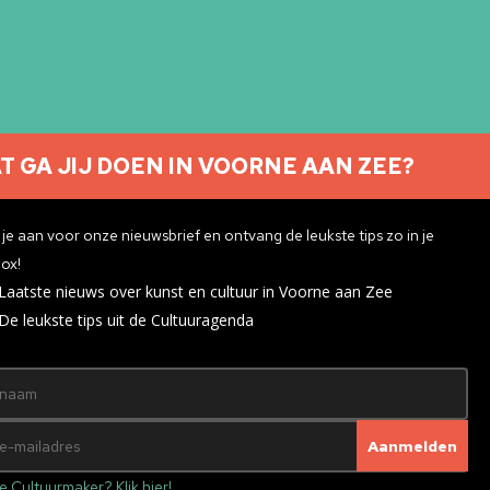
T GA JIJ DOEN IN VOORNE AAN ZEE?
Nieuwsbrief aanmelden
je aan voor onze nieuwsbrief en ontvang de leukste tips zo in je
ox!
Laatste nieuws over kunst en cultuur in Voorne aan Zee
ivacyverklaring
De leukste tips uit de Cultuuragenda
e Cultuurmaker? Klik hier!