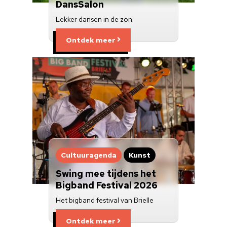
DansSalon
Lekker dansen in de zon
Ontdek meer
zondag 16 augustus 2026
Zomeropenstelling Landgoed
Ravesteyn
zondag 16 augustus 2026
Verhalenverteller Arnie
Dalkmann
Cultuuragenda
Kunst
Swing mee tijdens het
maandag 17 augustus 2026
Maandagavond orgelconcert in
Bigband Festival 2026
de St.Catharijnekerk
Het bigband festival van Brielle
Ontdek meer