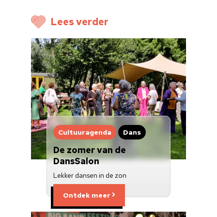
Voor cultuurmake
Lees verder
Cultuur op school
Cultuuraanbieder
Over ons
Nieuwsbrief
Doneren
Cultuuragenda
Dans
De zomer van de
DansSalon
Lekker dansen in de zon
Ontdek meer