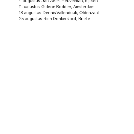
4 augustus: Jan Geert Heuvelman, Rijssen
11 augustus: Gideon Bodden, Amsterdam
18 augustus: Dennis Vallenduuk, Oldenzaal
25 augustus: Rien Donkersloot, Brielle
Home
Cultuuragenda