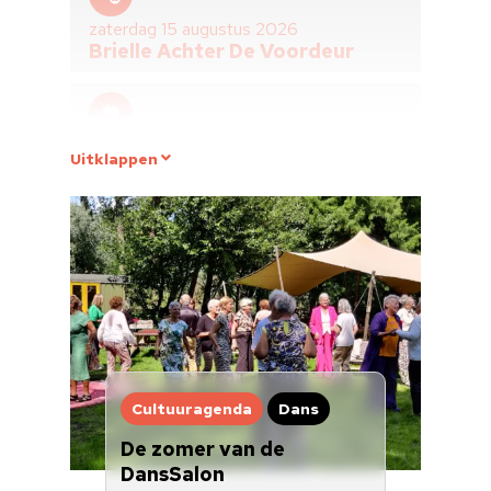
Cultuuragenda
zaterdag 15 augustus 2026
Brielle Achter De Voordeur
Voor cultuurmake
Cultuur op school
Tot en met zaterdag 15 augustus 2026
Uitklappen
Cultuuraanbieder
Vestingdagen Festival
Over ons
Nieuwsbrief
zondag 16 augustus 2026
Zomeropenstelling Landgoed
Ravesteyn
Doneren
Cultuuragenda
Dans
zondag 16 augustus 2026
Verhalenverteller Arnie
De zomer van de
Dalkmann
DansSalon