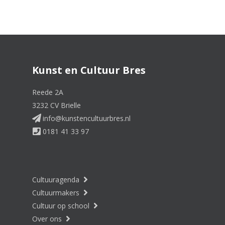
Tot en met zaterdag 29 augustus 2026
Open Zolders Catharijnetoren
Tot en met zondag 30 augustus 2026
Kunst en Cultuur Bres
Expositie Etsen van
Rembrandt
Reede 2A
3232 CV Brielle
info@kunstencultuurbres.nl
Tot en met zondag 30 augustus 2026
0181 41 33 97
Openstelling Bedevaartskerk
Cultuuragenda
zaterdag 5 september 2026
Come to My Island Festival
Cultuurmakers
Cultuur op school
Over ons