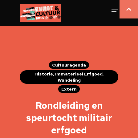
Cultuuragenda
Historie, Immaterieel Erfgoed,
Wandeling
Extern
Rondleiding en
speurtocht militair
erfgoed