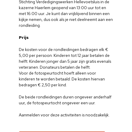
Stichting Verdedigingswerken Hellevoetsluis in de
Voor cultuurmake
kazerne Haerlem geopend van 13:00 uur tot en
met 16:00 uur. Je kunt dan vrijblijvend binnen een
Cultuur op school
kijkje nemen, dus ook als je niet deelneemt aan een
rondleiding.
Cultuuraanbieder
Prijs
Over ons
De kosten voor de rondleidingen bedragen elk €
Nieuwsbrief
5,00 per persoon. Kinderen tot 12 jaar betalen de
helft. Kinderen jonger dan 5 jaar zijn gratis evenals
veteranen. Donateurs betalen de helft.
Doneren
Voor de fotospeurtocht hoeft alleen voor
kinderen te worden betaald. De kosten hiervan
bedragen € 2,50 per kind.
De beide rondleidingen duren ongeveer anderhalf
uur, de fotospeurtocht ongeveer een uur.
Aanmelden voor deze activiteiten is noodzakelijk.