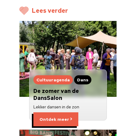
Lees verder
Cultuuragenda
Dans
De zomer van de
DansSalon
Lekker dansen in de zon
Ontdek meer