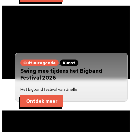
Cultuuragenda
Kunst
Swing mee tijdens het Bigband
Festival 2026
Het bigband festival van Brielle
Ontdek meer