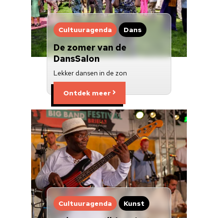
Cultuuraanbieder
Over ons
Cultuuragenda
Dans
Nieuwsbrief
De zomer van de
DansSalon
Doneren
Lekker dansen in de zon
Ontdek meer
Cultuuragenda
Kunst