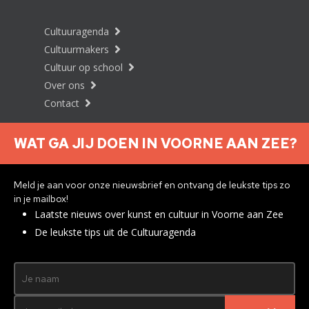
Cultuuragenda
Cultuurmakers
Cultuur op school
Over ons
Contact
WAT GA JIJ DOEN IN VOORNE AAN ZEE?
Nieuwsbrief aanmelden
Meld je aan voor onze nieuwsbrief en ontvang de leukste tips zo
in je mailbox!
Laatste nieuws over kunst en cultuur in Voorne aan Zee
Privacyverklaring
De leukste tips uit de Cultuuragenda