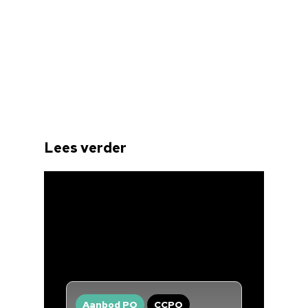
Lees verder
Home
Cultuuragenda
Voor cultuurmake
Cultuur op school
Cultuuraanbieder
Aanbod PO
CCPO