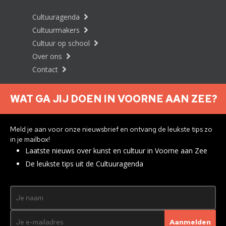
Cultuuragenda
Cultuurmakers
Cultuur op school
Over ons
Contact
WAT GA JIJ DOEN IN VOORNE AAN ZEE?
Nieuwsbrief aanmelden
Meld je aan voor onze nieuwsbrief en ontvang de leukste tips zo
in je mailbox!
Laatste nieuws over kunst en cultuur in Voorne aan Zee
Privacyverklaring
De leukste tips uit de Cultuuragenda