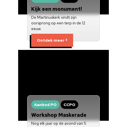
Kijk een monument!
Over ons
De Martinuskerk vindt zijn
Nieuwsbrief
oorsprong op een terp in de 12
eeuw.
Doneren
Ontdek meer
Aanbod PO
CCPO
Workshop Maskerade
Nog elk jaar op de avond van 5