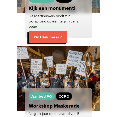
Kijk een monument!
Over ons
De Martinuskerk vindt zijn
Nieuwsbrief
oorsprong op een terp in de 12
eeuw.
Doneren
Ontdek meer
Aanbod PO
CCPO
Workshop Maskerade
Nog elk jaar op de avond van 5