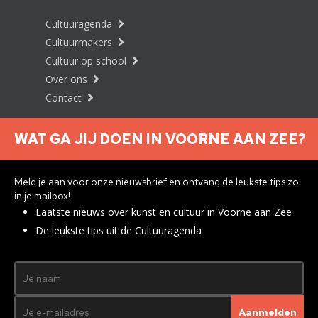
Cultuuragenda
Cultuurmakers
Cultuur op school
Over ons
Contact
WAT GA JIJ DOEN IN VOORNE AAN ZEE?
Nieuwsbrief aanmelden
Meld je aan voor onze nieuwsbrief en ontvang de leukste tips zo
in je mailbox!
Laatste nieuws over kunst en cultuur in Voorne aan Zee
Privacyverklaring
De leukste tips uit de Cultuuragenda