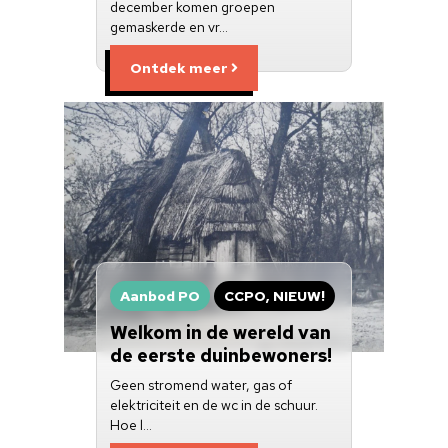
december komen groepen
gemaskerde en vr…
Ontdek meer
Aanbod PO
CCPO, NIEUW!
Welkom in de wereld van
de eerste duinbewoners!
Geen stromend water, gas of
elektriciteit en de wc in de schuur.
Hoe l…