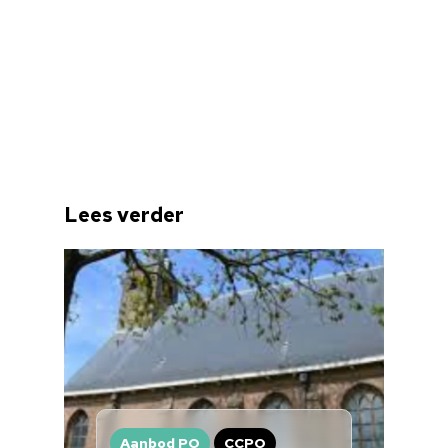
Lees verder
Home
Cultuuragenda
Voor cultuurmake
Cultuur op school
Cultuuraanbieder
Aanbod PO
CCPO