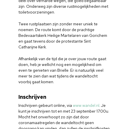
deel over verharde wegen, die goed begaanbaar
zijn. Onderweg zijn diverse rustmogelijkheden met
toiletvoorzieningen.
Twee rustplaatsen zijn zonder meer uniek te
noemen. De route komt door de prachtige
Bedevaartskerk Heilige Martelaren van Gorichem
en gaat tevens door de protestante Sint
Catharijne Kerk.
Afhankelijk van de tijd die je over jouw route gaat
doen, heb je wellicht nog een mogelijkheid om
even te genieten van Brielle. Er is natuurlijk veel
meer te zien dan wat tijdens de wandeltocht
voorbij gaat komen.
Inschrijven
Inschrijven gebeurt online, via
www.wandel.nl
. Je
kunt je inschrijven tot en met 23 september 17.00u.
Mocht het onverhoopt zo zijn dat door
coronamaatregelen de wandeltocht geen
doorgang kan vinden, dan zullen de inschrijfkosten