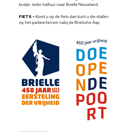
buslijn. Ieder halfuur naar Brielle Nieuwland.
FIETS
–
Komt u op de fiets dan kunt u die stallen
op het parkeerterrein nabij de Brielsche Aap.
Home
Cultuuragenda
Voor cultuurmake
Cultuur op school
Cultuuraanbieder
Over ons
Nieuwsbrief
Doneren