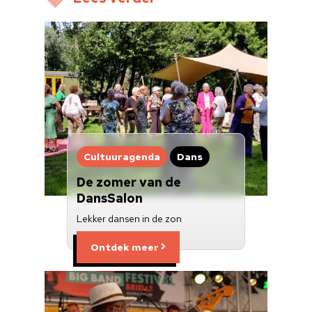
Cultuuragenda
Dans
De zomer van de
DansSalon
Lekker dansen in de zon
Ontdek meer