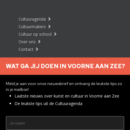
Cultuuragenda
Cultuurmakers
Cultuur op school
Over ons
Contact
WAT GA JIJ DOEN IN VOORNE AAN ZEE?
Nieuwsbrief aanmelden
Meld je aan voor onze nieuwsbrief en ontvang de leukste tips zo
in je mailbox!
Laatste nieuws over kunst en cultuur in Voorne aan Zee
Privacyverklaring
De leukste tips uit de Cultuuragenda