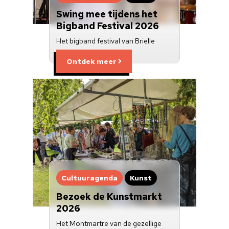
Swing mee tijdens het
Bigband Festival 2026
Het bigband festival van Brielle
Ontdek meer
Cultuuragenda
Kunst
Bezoek de Kunstmarkt
2026
Het Montmartre van de gezellige