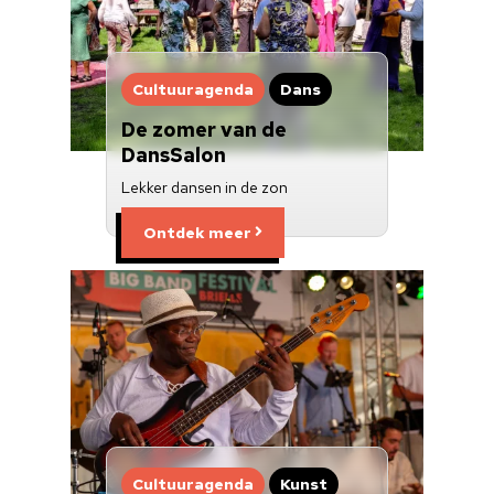
Cultuuragenda
Dans
De zomer van de
DansSalon
Lekker dansen in de zon
Ontdek meer
Cultuuragenda
Kunst