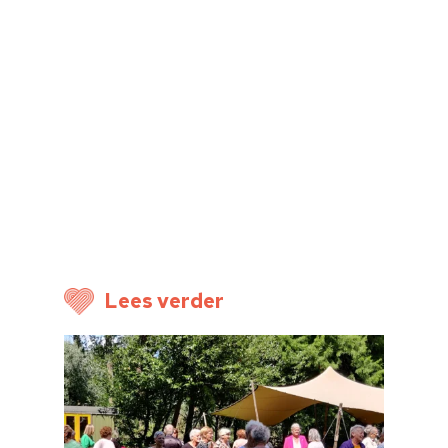
Home
Cultuuragenda
Voor cultuurmake
Cultuur op school
Cultuuraanbieder
Over ons
Lees verder
Nieuwsbrief
Doneren