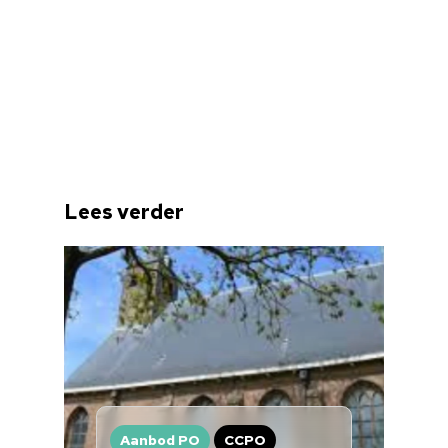
Lees verder
Home
Cultuuragenda
Voor cultuurmake
Cultuur op school
Cultuuraanbieder
Aanbod PO
CCPO