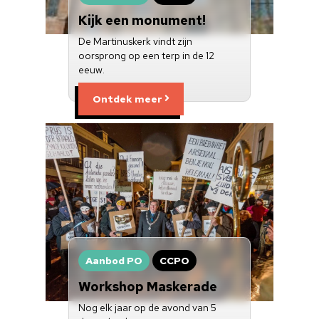
Kijk een monument!
Over ons
De Martinuskerk vindt zijn
Nieuwsbrief
oorsprong op een terp in de 12
eeuw.
Doneren
Ontdek meer
Aanbod PO
CCPO
Workshop Maskerade
Nog elk jaar op de avond van 5