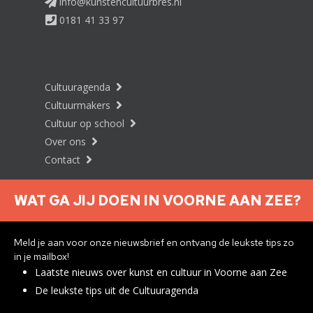
info@kunstencultuurbres.nl
0181 41 33 97
Cultuuragenda
Cultuurmakers
Cultuur op school
Over ons
Contact
WAT GA JIJ DOEN IN VOORNE AAN ZEE?
Nieuwsbrief aanmelden
Meld je aan voor onze nieuwsbrief en ontvang de leukste tips zo
in je mailbox!
Laatste nieuws over kunst en cultuur in Voorne aan Zee
Privacyverklaring
De leukste tips uit de Cultuuragenda