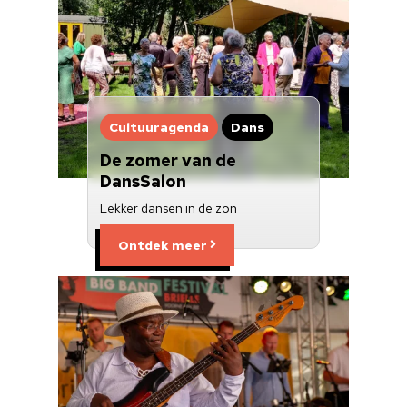
Cultuuraanbieder
Over ons
Nieuwsbrief
Cultuuragenda
Dans
De zomer van de
Doneren
DansSalon
Lekker dansen in de zon
Ontdek meer