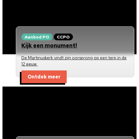
Aanbod PO
CCPO
Kijk een monument!
De Martinuskerk vindt zijn oorsprong op een terp in de
12 eeuw.
Ontdek meer