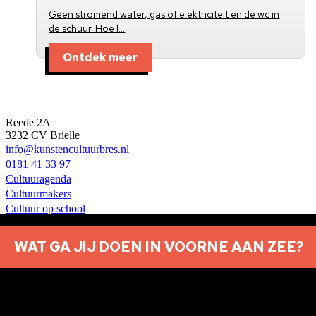
Geen stromend water, gas of elektriciteit en de wc in
de schuur. Hoe l…
Ontdek meer
Kunst en Cultuur Bres
Reede 2A
3232 CV Brielle
info@kunstencultuurbres.nl
0181 41 33 97
Cultuuragenda
Cultuurmakers
Cultuur op school
Over ons
Contact
WAT GA JIJ DOEN IN VOORNE AAN ZEE?
Nieuwsbrief aanmelden
Privacyverklaring
© 2026 Brielle
Met ♥︎ gemaakt:
webdesign agency Brendly
&
Mad