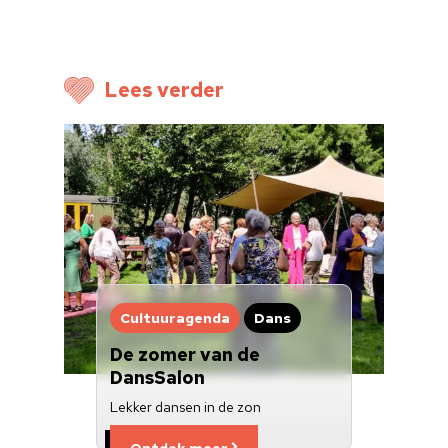
Cultuuragenda
Voor cultuurmake
Cultuur op school
Lees verder
Cultuuraanbieder
Over ons
Nieuwsbrief
Doneren
Cultuuragenda
Dans
De zomer van de
DansSalon
Lekker dansen in de zon
Ontdek meer