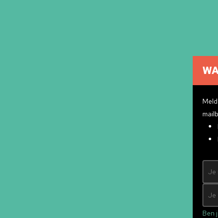
WA
Cultuuragenda
Cultuurmakers
Meld 
Cultuur op school
mailb
Over ons
Pr
Contact
ndly
&
Mad Pack
Ben j