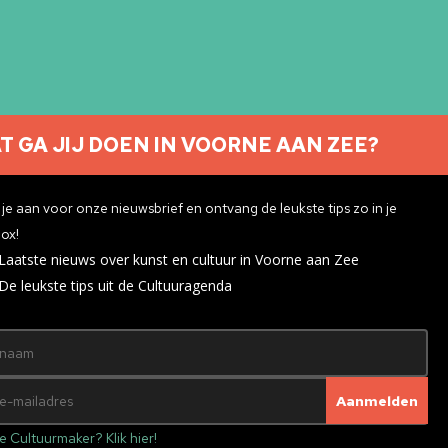
T GA JIJ DOEN IN VOORNE AAN ZEE?
Nieuwsbrief aanmelden
je aan voor onze nieuwsbrief en ontvang de leukste tips zo in je
ox!
Laatste nieuws over kunst en cultuur in Voorne aan Zee
ivacyverklaring
De leukste tips uit de Cultuuragenda
e Cultuurmaker? Klik hier!