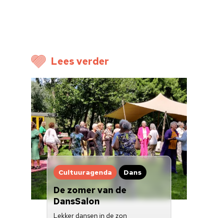
Cultuuragenda
Voor cultuurmake
Cultuur op school
Lees verder
Cultuuraanbieder
Over ons
Nieuwsbrief
Doneren
Cultuuragenda
Dans
De zomer van de
DansSalon
Lekker dansen in de zon