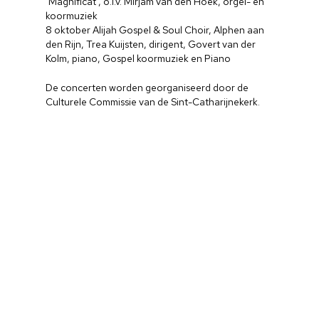
‘Magnificat’, o.l.v. Mirjam van den Hoek, orgel- en
koormuziek
8 oktober Alijah Gospel & Soul Choir, Alphen aan
den Rijn, Trea Kuijsten, dirigent, Govert van der
Kolm, piano, Gospel koormuziek en Piano
De concerten worden georganiseerd door de
Culturele Commissie van de Sint-Catharijnekerk.
Home