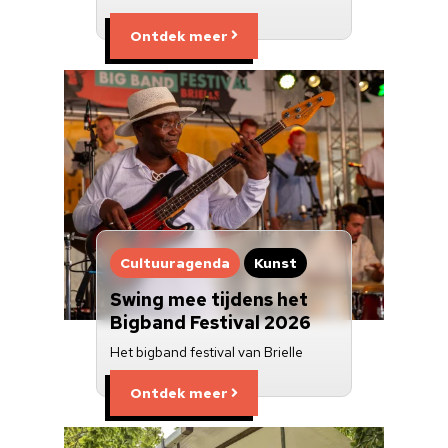
Ontdek meer
Cultuuragenda
Kunst
Swing mee tijdens het
Bigband Festival 2026
Het bigband festival van Brielle
Ontdek meer