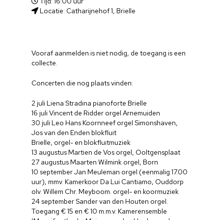
Tijd: 16:00 uur
Locatie: Catharijnehof 1, Brielle
Vooraf aanmelden is niet nodig, de toegang is een
collecte.
Concerten die nog plaats vinden:
2 juli Liena Stradina pianoforte Brielle
16 juli Vincent de Ridder orgel Arnemuiden
30 juli Leo Hans Koornneef orgel Simonshaven,
Jos van den Enden blokfluit
Brielle, orgel- en blokfluitmuziek
13 augustus Martien de Vos orgel, Ooltgensplaat
27 augustus Maarten Wilmink orgel, Born
10 september Jan Meuleman orgel (eenmalig 17.00
uur), mmv. Kamerkoor Da Lui Cantiamo, Ouddorp
olv. Willem Chr. Meyboom. orgel- en koormuziek
24 september Sander van den Houten orgel.
Toegang € 15 en € 10 m.m.v. Kamerensemble