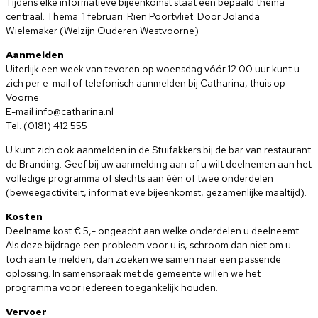
Tijdens elke informatieve bijeenkomst staat een bepaald thema
centraal. Thema: 1 februari Rien Poortvliet. Door Jolanda
Wielemaker (Welzijn Ouderen Westvoorne)
Aanmelden
Uiterlijk een week van tevoren op woensdag vóór 12.00 uur kunt u
zich per e-mail of telefonisch aanmelden bij Catharina, thuis op
Voorne:
E-mail info@catharina.nl
Tel. (0181) 412 555
U kunt zich ook aanmelden in de Stuifakkers bij de bar van restaurant
de Branding. Geef bij uw aanmelding aan of u wilt deelnemen aan het
volledige programma of slechts aan één of twee onderdelen
(beweegactiviteit, informatieve bijeenkomst, gezamenlijke maaltijd).
Kosten
Deelname kost € 5,- ongeacht aan welke onderdelen u deelneemt.
Als deze bijdrage een probleem voor u is, schroom dan niet om u
toch aan te melden, dan zoeken we samen naar een passende
oplossing. In samenspraak met de gemeente willen we het
programma voor iedereen toegankelijk houden.
Vervoer