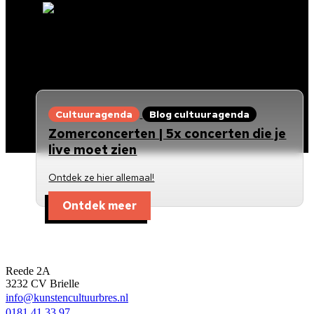
Cultuuragenda
Blog cultuuragenda
Zomerconcerten | 5x concerten die je
live moet zien
Ontdek ze hier allemaal!
Ontdek meer
Kunst en Cultuur Bres
Reede 2A
3232 CV Brielle
info@kunstencultuurbres.nl
0181 41 33 97