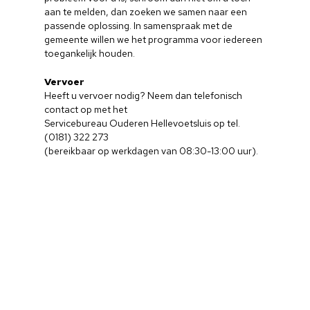
aan te melden, dan zoeken we samen naar een
passende oplossing. In samenspraak met de
gemeente willen we het programma voor iedereen
toegankelijk houden.
Vervoer
Heeft u vervoer nodig? Neem dan telefonisch
contact op met het
Servicebureau Ouderen Hellevoetsluis op tel.
(0181) 322 273
(bereikbaar op werkdagen van 08:30-13:00 uur).
Home
Cultuuragenda
Voor cultuurmake
Cultuur op school
Cultuuraanbieder