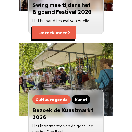
Swing mee tijdens het
Bigband Festival 2026
Het bigband festival van Brielle
Ontdek meer
Cultuuragenda
Kunst
Bezoek de Kunstmarkt
2026
Het Montmartre van de gezellige
vesting Den Briel