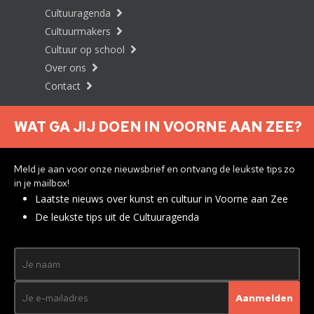
Cultuuragenda
Cultuurmakers
Cultuur op school
Over ons
Contact
WAT GA JIJ DOEN IN VOORNE AAN ZEE?
Nieuwsbrief aanmelden
Meld je aan voor onze nieuwsbrief en ontvang de leukste tips zo
in je mailbox!
Laatste nieuws over kunst en cultuur in Voorne aan Zee
Privacyverklaring
De leukste tips uit de Cultuuragenda
© 2026 Brielle
Met ♥︎ gemaakt:
webdesign