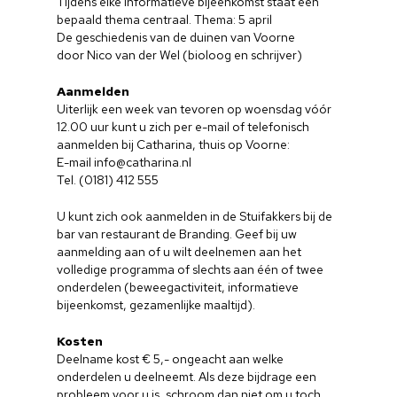
Tijdens elke informatieve bijeenkomst staat een
bepaald thema centraal. Thema: 5 april
De geschiedenis van de duinen van Voorne
door Nico van der Wel (bioloog en schrijver)
Aanmelden
Uiterlijk een week van tevoren op woensdag vóór
12.00 uur kunt u zich per e-mail of telefonisch
aanmelden bij Catharina, thuis op Voorne:
E-mail info@catharina.nl
Tel. (0181) 412 555
U kunt zich ook aanmelden in de Stuifakkers bij de
bar van restaurant de Branding. Geef bij uw
aanmelding aan of u wilt deelnemen aan het
volledige programma of slechts aan één of twee
onderdelen (beweegactiviteit, informatieve
bijeenkomst, gezamenlijke maaltijd).
Kosten
Deelname kost € 5,- ongeacht aan welke
onderdelen u deelneemt. Als deze bijdrage een
probleem voor u is, schroom dan niet om u toch