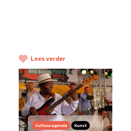
Over ons
Nieuwsbrief
Doneren
Lees verder
Cultuuragenda
Kunst