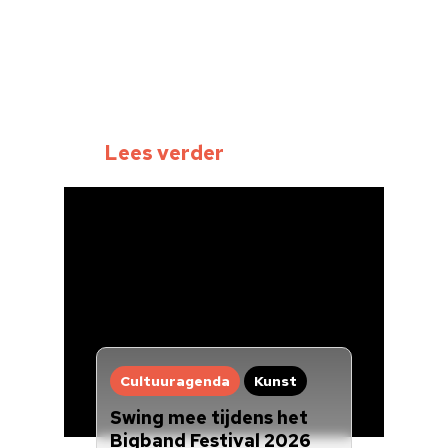
Home
Cultuuragenda
Voor cultuurmake
Cultuur op school
Lees verder
Cultuuraanbieder
Over ons
Nieuwsbrief
Doneren
Cultuuragenda
Kunst
Swing mee tijdens het
Bigband Festival 2026