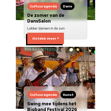
Cultuuragenda
Dans
De zomer van de
DansSalon
Lekker dansen in de zon
Ontdek meer
Cultuuragenda
Kunst
Swing mee tijdens het
Bigband Festival 2026