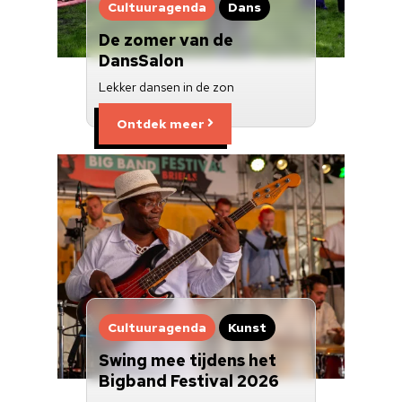
Cultuuragenda
Dans
De zomer van de
DansSalon
Lekker dansen in de zon
Ontdek meer
Cultuuragenda
Kunst
Swing mee tijdens het
Bigband Festival 2026