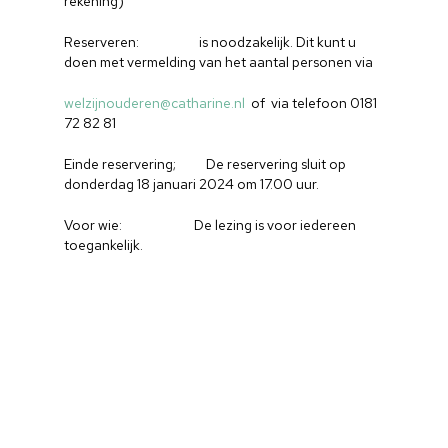
rekening)
Reserveren: is noodzakelijk. Dit kunt u
doen met vermelding van het aantal personen via
welzijnouderen@catharine.nl
of via telefoon 0181
72 82 81
Einde reservering; De reservering sluit op
donderdag 18 januari 2024 om 17.00 uur.
Voor wie: De lezing is voor iedereen
toegankelijk.
Home
Cultuuragenda
Voor cultuurmake
Cultuur op school
Cultuuraanbieder