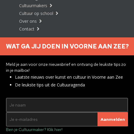
Cultuurmakers
Cultuur op school
Over ons
Contact
WAT GA JIJ DOEN IN VOORNE AAN ZEE?
Nieuwsbrief aanmelden
Meld je aan voor onze nieuwsbrief en ontvang de leukste tips zo
in je mailbox!
Laatste nieuws over kunst en cultuur in Voorne aan Zee
Privacyverklaring
De leukste tips uit de Cultuuragenda
© 2026 Brielle
Met ♥︎ gemaakt:
webdesign
agency Brendly
&
Mad Pack
Ben je Cultuurmaker? Klik hier!