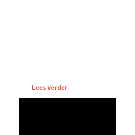
Lees verder
Home
Cultuuragenda
Voor cultuurmake
Cultuur op school