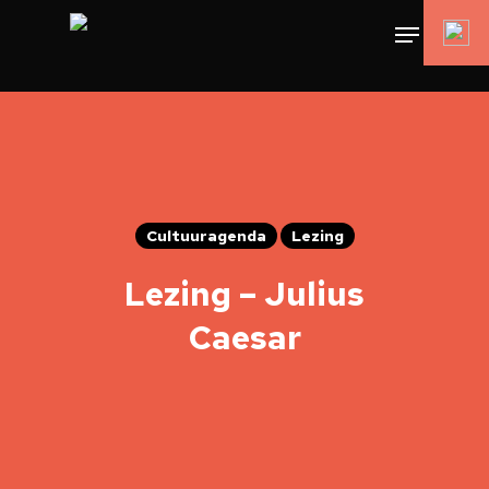
Cultuuragenda
Lezing
Lezing – Julius
Caesar