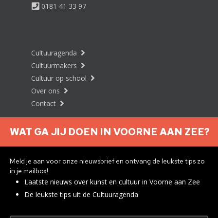
0181 41 33 97
Cultuuragenda
Cultuurmakers
Cultuur op school
Over ons
Contact
WAT GA JIJ DOEN IN VOORNE AAN ZEE?
Nieuwsbrief aanmelden
Meld je aan voor onze nieuwsbrief en ontvang de leukste tips zo
in je mailbox!
Laatste nieuws over kunst en cultuur in Voorne aan Zee
Privacyverklaring
De leukste tips uit de Cultuuragenda