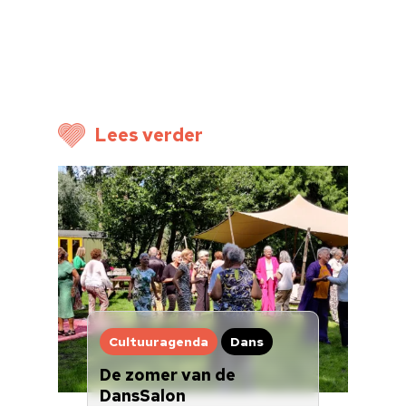
Cultuuragenda
Voor cultuurmake
Cultuur op school
Lees verder
Cultuuraanbieder
Over ons
Nieuwsbrief
Doneren
Cultuuragenda
Dans
De zomer van de
DansSalon