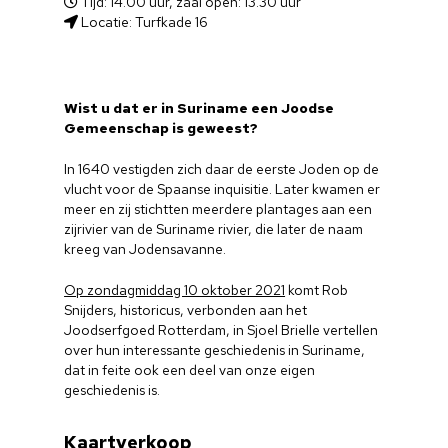
Tijd: 14.00 uur, zaal open: 13.30 uur
Locatie: Turfkade 16
Wist u dat er in Suriname een Joodse
Gemeenschap is geweest?
In 1640 vestigden zich daar de eerste Joden op de
vlucht voor de Spaanse inquisitie. Later kwamen er
meer en zij stichtten meerdere plantages aan een
zijrivier van de Suriname rivier, die later de naam
kreeg van Jodensavanne.
Op zondagmiddag 10 oktober 2021
komt Rob
Snijders, historicus, verbonden aan het
Joodserfgoed Rotterdam, in Sjoel Brielle vertellen
over hun interessante geschiedenis in Suriname,
dat in feite ook een deel van onze eigen
geschiedenis is.
Kaartverkoop