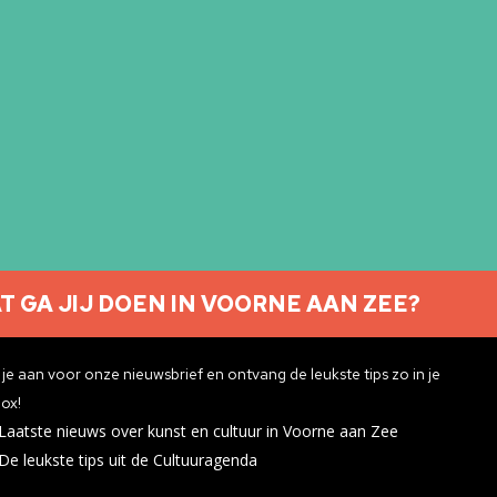
T GA JIJ DOEN IN VOORNE AAN ZEE?
Nieuwsbrief aanmelden
je aan voor onze nieuwsbrief en ontvang de leukste tips zo in je
ox!
Laatste nieuws over kunst en cultuur in Voorne aan Zee
ivacyverklaring
De leukste tips uit de Cultuuragenda