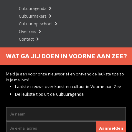
Cultuuragenda
Cultuurmakers
Cultuur op school
Over ons
Contact
WAT GA JIJ DOEN IN VOORNE AAN ZEE?
Nieuwsbrief aanmelden
Meld je aan voor onze nieuwsbrief en ontvang de leukste tips zo
in je mailbox!
Laatste nieuws over kunst en cultuur in Voorne aan Zee
Privacyverklaring
De leukste tips uit de Cultuuragenda