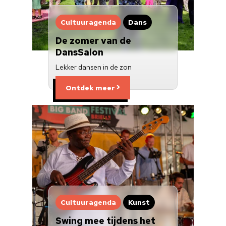
Cultuuragenda
Dans
De zomer van de
DansSalon
Lekker dansen in de zon
Ontdek meer
Cultuuragenda
Kunst
Swing mee tijdens het