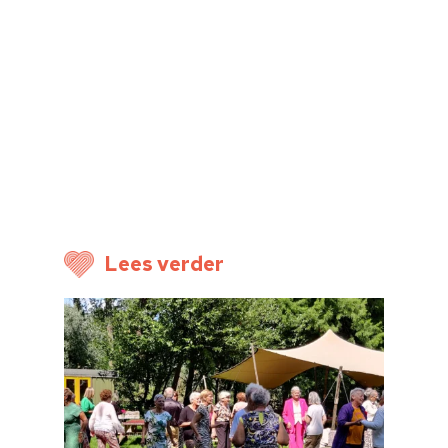
Home
Cultuuragenda
Voor cultuurmake
Cultuur op school
Cultuuraanbieder
Over ons
Lees verder
Nieuwsbrief
Doneren