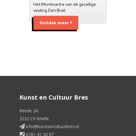
Het Montmartre van de gezellige
vesting Den Briel
Ontdek meer
Kunst en Cultuur Bres
Reede 2A
3232 CV Brielle
info@kunstencultuurbres.nl
0181 41 33 97