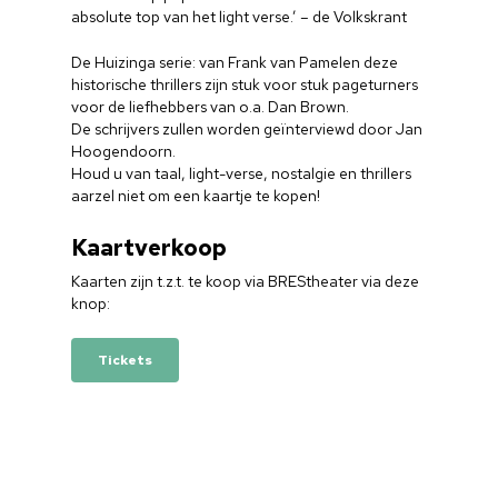
absolute top van het light verse.’ – de Volkskrant
De Huizinga serie: van Frank van Pamelen deze
historische thrillers zijn stuk voor stuk pageturners
voor de liefhebbers van o.a. Dan Brown.
De schrijvers zullen worden geïnterviewd door Jan
Hoogendoorn.
Houd u van taal, light-verse, nostalgie en thrillers
aarzel niet om een kaartje te kopen!
Kaartverkoop
Kaarten zijn t.z.t. te koop via BREStheater via deze
knop:
Home
Tickets
Cultuuragenda
Voor cultuurmake
Cultuur op school