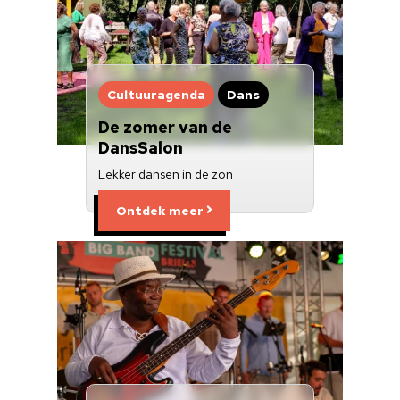
Cultuuragenda
Dans
De zomer van de
DansSalon
Lekker dansen in de zon
Ontdek meer