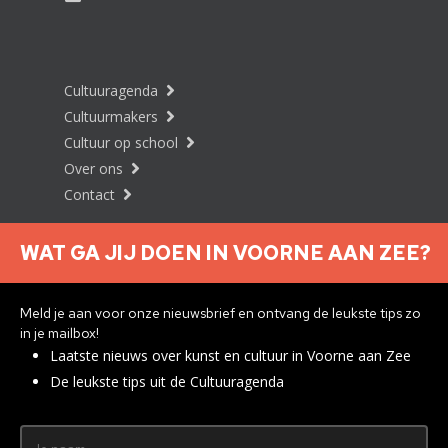
Cultuuragenda
Cultuurmakers
Cultuur op school
Over ons
Contact
WAT GA JIJ DOEN IN VOORNE AAN ZEE?
Nieuwsbrief aanmelden
Meld je aan voor onze nieuwsbrief en ontvang de leukste tips zo
in je mailbox!
Laatste nieuws over kunst en cultuur in Voorne aan Zee
Privacyverklaring
De leukste tips uit de Cultuuragenda