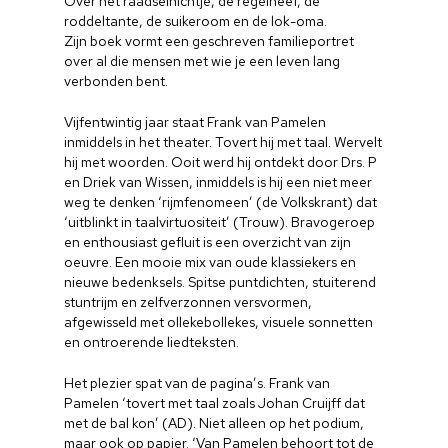
Over het raadselnichtje, de regelneef, de
roddeltante, de suikeroom en de lok-oma.
Zijn boek vormt een geschreven familieportret
over al die mensen met wie je een leven lang
verbonden bent.
Vijfentwintig jaar staat Frank van Pamelen
inmiddels in het theater. Tovert hij met taal. Wervelt
hij met woorden. Ooit werd hij ontdekt door Drs. P
en Driek van Wissen, inmiddels is hij een niet meer
weg te denken ‘rijmfenomeen’ (de Volkskrant) dat
‘uitblinkt in taalvirtuositeit’ (Trouw). Bravogeroep
en enthousiast gefluit is een overzicht van zijn
oeuvre. Een mooie mix van oude klassiekers en
nieuwe bedenksels. Spitse puntdichten, stuiterend
stuntrijm en zelfverzonnen versvormen,
afgewisseld met ollekebollekes, visuele sonnetten
en ontroerende liedteksten.
Het plezier spat van de pagina’s. Frank van
Pamelen ‘tovert met taal zoals Johan Cruijff dat
met de bal kon’ (AD). Niet alleen op het podium,
maar ook op papier. ‘Van Pamelen behoort tot de