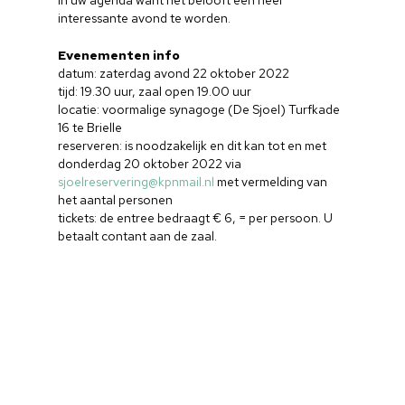
in uw agenda want het belooft een heel
interessante avond te worden.
Evenementen info
datum: zaterdag avond 22 oktober 2022
tijd: 19.30 uur, zaal open 19.00 uur
locatie: voormalige synagoge (De Sjoel) Turfkade
16 te Brielle
reserveren: is noodzakelijk en dit kan tot en met
donderdag 20 oktober 2022 via
sjoelreservering@kpnmail.nl
met vermelding van
het aantal personen
tickets: de entree bedraagt € 6, = per persoon. U
betaalt contant aan de zaal.