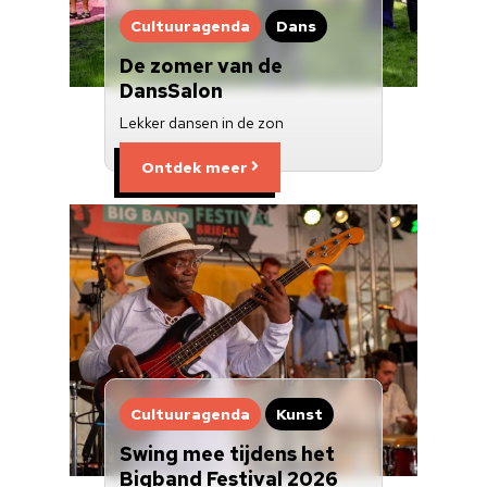
Cultuuragenda
Dans
De zomer van de
DansSalon
Lekker dansen in de zon
Ontdek meer
Cultuuragenda
Kunst
Swing mee tijdens het
Bigband Festival 2026