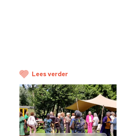
Home
Cultuuragenda
Voor cultuurmake
Cultuur op school
Cultuuraanbieder
Lees verder
Over ons
Nieuwsbrief
Doneren