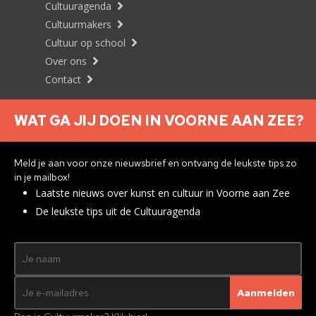
Cultuuragenda
Cultuurmakers
Cultuur op school
Over ons
Contact
WAT GA JIJ DOEN IN VOORNE AAN ZEE?
Nieuwsbrief aanmelden
Meld je aan voor onze nieuwsbrief en ontvang de leukste tips zo
in je mailbox!
Laatste nieuws over kunst en cultuur in Voorne aan Zee
Privacyverklaring
De leukste tips uit de Cultuuragenda
© 2026 Brielle
Met ♥︎ gemaakt:
webdesign