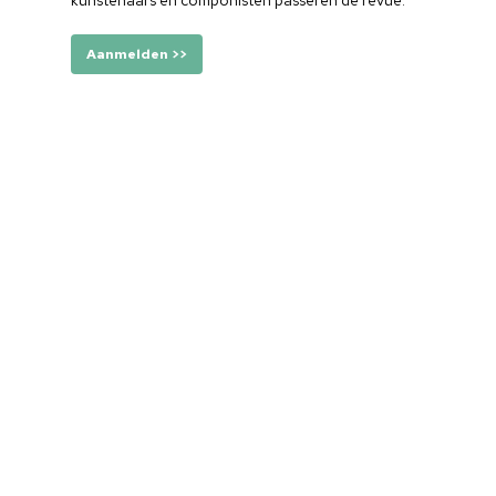
kunstenaars en componisten passeren de revue.
Aanmelden >>
Home
Cultuuragenda