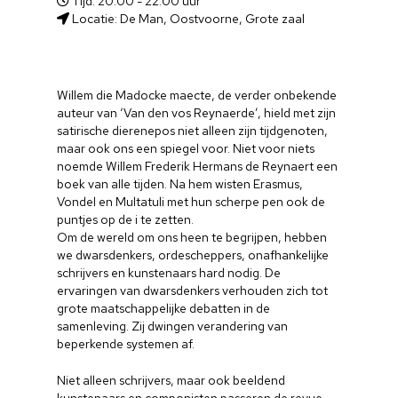
Tijd: 20.00 - 22.00 uur
Locatie: De Man, Oostvoorne, Grote zaal
Willem die Madocke maecte, de verder onbekende
auteur van ‘Van den vos Reynaerde’, hield met zijn
satirische dierenepos niet alleen zijn tijdgenoten,
maar ook ons een spiegel voor. Niet voor niets
noemde Willem Frederik Hermans de Reynaert een
boek van alle tijden. Na hem wisten Erasmus,
Vondel en Multatuli met hun scherpe pen ook de
puntjes op de i te zetten.
Om de wereld om ons heen te begrijpen, hebben
we dwarsdenkers, ordescheppers, onafhankelijke
schrijvers en kunstenaars hard nodig. De
ervaringen van dwarsdenkers verhouden zich tot
grote maatschappelijke debatten in de
samenleving. Zij dwingen verandering van
beperkende systemen af.
Niet alleen schrijvers, maar ook beeldend