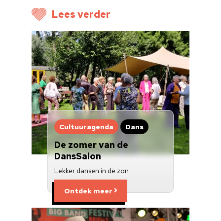
Voor cultuurmake
Lees verder
Cultuur op school
Cultuuraanbieder
Over ons
Nieuwsbrief
Doneren
Cultuuragenda
Dans
De zomer van de
DansSalon
Lekker dansen in de zon
Ontdek meer