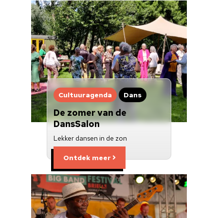
Cultuur op school
Cultuuraanbieder
Over ons
Nieuwsbrief
Cultuuragenda
Dans
Doneren
De zomer van de
DansSalon
Lekker dansen in de zon
Ontdek meer